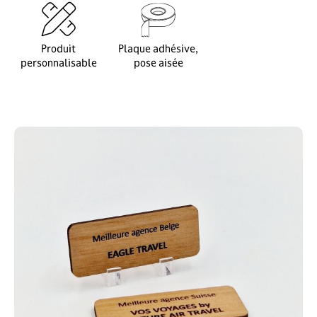
Produit
Plaque adhésive,
personnalisable
pose aisée
Modèles
Format
Matières
Couleur
Contenu
Fixations
Voir le récapitulatif
Prix HT
Prix TTC
TTC
Ajouter au panier