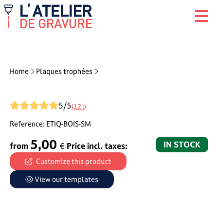
réinitialiser ma créati
Home
Plaques trophées
5
/5
(12 :)
Reference:
ETIQ-BOIS-SM
5,00
IN STOCK
from
€
Price incl. taxes:
Customize this product
View our templates