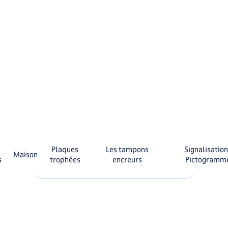
From 5,00 €
See more
Customize