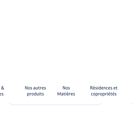
From 39,50 €
See more
Customize