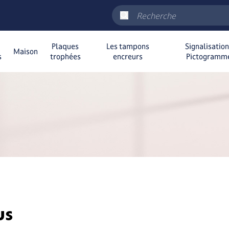
Plaques
Les tampons
Signalisatio
Maison
s
trophées
encreurs
Pictogramm
us