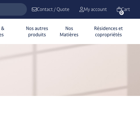
Contact / Quote
My account
Cart
0
n &
Nos autres
Nos
Résidences et
es
produits
Matières
copropriétés