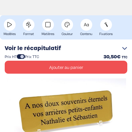
Résistant aux UV
Produit
Plaque adhésive,
et aux intempéries
personnalisable
pose aisée
Modèles
Format
Matières
Couleur
Contenu
Fixations
Voir le récapitulatif
30,50€
Prix HT
Prix TTC
TTC
Ajouter au panier