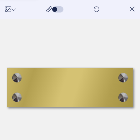
réinitialiser ma créati
Home
Plaques professionnelles
Plexiglas gravé
5
/5
(7 :)
Reference:
PP16-5
25,00
IN STOCK
from
€
Price incl. taxes:
Customize this product
View our templates