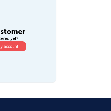
ustomer
tered yet?
my account