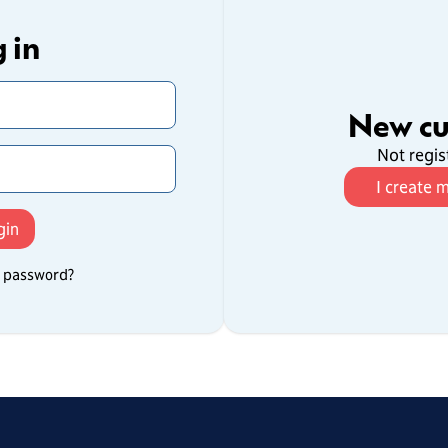
 in
New c
Not regis
I create 
r password?