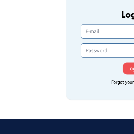
Log
E-mail
Password
Forgot you