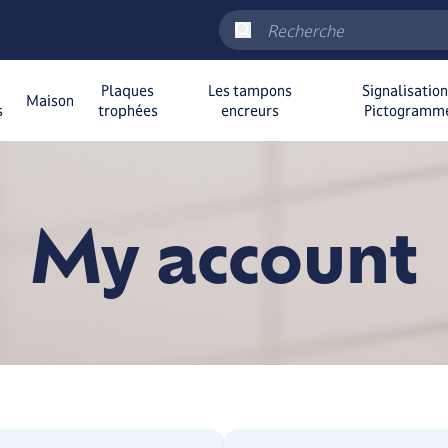
Plaques
Les tampons
Signalisatio
Maison
s
trophées
encreurs
Pictogramm
My account