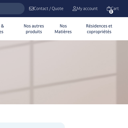
Contact / Quote
My account
Cart
0
n &
Nos autres
Nos
Résidences et
es
produits
Matières
copropriétés