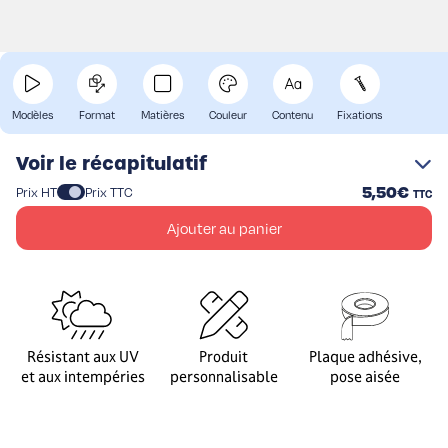
Voir nos modèles
Concevez et personnalisez votre plaque pour boîte aux
lettres en ligne en quelques clics. Gravée au laser,
Modèles
Format
Matières
Couleur
Contenu
Fixations
imputrescible et garantie longue tenue en extérieur, cette
plaque pour la boite aux lettres est résistante aux UV et
Voir le récapitulatif
intempéries : les couleurs ne s'effacent pas, ne ternissent
5,50€
Prix HT
Prix TTC
TTC
pas. La plaque peut se glisser dans le porte-nom ou se coller
Ajouter au panier
en façade à l'endroit de votre choix.
Résistant aux UV
Produit
Plaque adhésive,
et aux intempéries
personnalisable
pose aisée