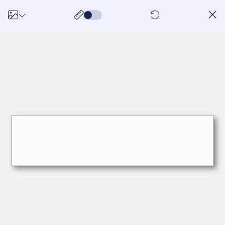
réinitialiser ma créati
Accueil
Boite aux lettres / Interphone
Plaque boite aux
lettres
Plaque de boîte aux lettres sur-mesure
Plaque de boîte aux lettres
sur-mesure
5
/5
(3156 avis client)
Référence :
PLAQUE-BAL
5,00
EN STOCK
à partir de
€
TTC
Personnaliser ce produit