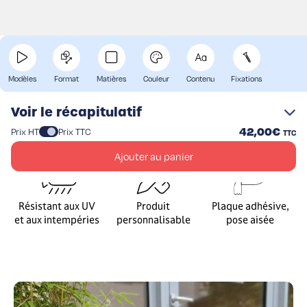
Voir nos modèles
Créez en ligne une plaque professionnelle 30 x 20 cm en
plastique bicouche. Les textes et symboles sont gravés en
Modèles
Format
Matières
Couleur
Contenu
Fixations
creux directement dans la matière sur l'avant de la plaque.
Choix parmi plus de 20 coloris et finitions, fixations en option
Voir le récapitulatif
(vis & cache-vis, autoforeuse, etc).
42,00€
Prix HT
Prix TTC
TTC
Ajouter au panier
Résistant aux UV
Produit
Plaque adhésive,
et aux intempéries
personnalisable
pose aisée