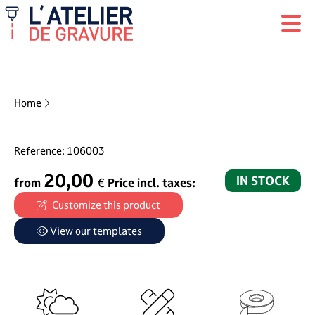
réinitialiser ma créati
Home
Reference:
106003
20,00
IN STOCK
from
€
Price incl. taxes:
Customize this product
View our templates