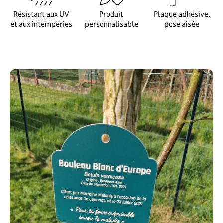
Résistant aux UV
Produit
Plaque adhésive,
et aux intempéries
personnalisable
pose aisée
Modèles
Format
Matières
Couleur
Contenu
Voir le récapitulatif
20,00
Prix HT
Prix TTC
TTC
Ajouter au panier